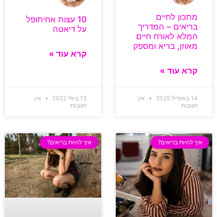
מתכון לחיים
10 עצות אחיתופל
בריאים – המדריך
על דיאטה
המלא לאורח חיים
מאוזן, בריא ומספק
קרא עוד »
קרא עוד »
14 באפריל 2025
אין
13 ביולי 2022
אין
תגובות
תגובות
איך להיות בריאים?
איך להיות בריאים?