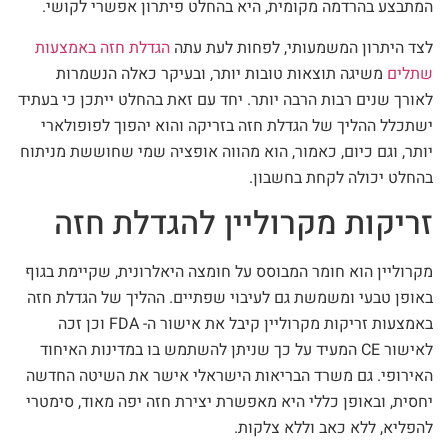
המתבצע בהרדמה מקומית, היא בהחלט פיתרון אפשרי לקושי.
לצד היתרון המשמעותי, לפחות לעת עתה
הגדלת חזה באמצעות
שתלים
משיגה תוצאות טובות יותר, ובעיקר כאלה הנשמרות
לאורך שנים רבות הרבה יותר. יחד עם זאת בהחלט ייתכן כי בעתיד
ישתכלל ההליך של הגדלת חזה בזריקה והוא יהפוך לפופולארי
יותר, וגם כיום, כאמור, הוא מהווה אופציה שמי שחוששת מניתוח
בהחלט יכולה לקחת בחשבון.
זריקות מקרוליין להגדלת חזה
מקרוליין הוא חומר המבוסס על חומצה היאלרונית, שקיימת בגוף
באופן טבעי ומשמשת גם לעיבוי שפתיים. ההליך של הגדלת חזה
באמצעות זריקות מקרוליין קיבל את אישור ה- FDA וכן זכה
לאישור CE המעיד על כך שניתן להשתמש בו במדינות האיחוד
האירופי. גם משרד הבריאות הישראלי אישר את השיטה החדשה
יחסית, ובאופן כללי היא מאפשרת יצירת חזה יפה מאוד, סימטרי
להפליא, ללא כאב וללא צלקות.