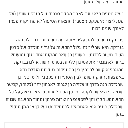
מהווה בעיה של ממש).
בעיה נוספת היא שגם לאחר מספר סבבים של הזרקת שומן (על
מנת ליצור אימפקט מצטבר) תוצאות הטיפול לא מחזיקות מעמד
לאורך שנים רבות.
עוד נקודה שיש לתת עליה את הדעת כשמדובר בהגדלת חזה
בזריקה, היא שהליך זה עלול להקשות על גילוי מוקדם של סרטן
השד. חשוב להדגיש: השומן הנשאב ממקום אחד בגוף ומושתל
בחזה לא מגביר את הסיכון ללקות בסרטן השד, אולם בבדיקת
ממוגרפיה קשה להבחין בין הסתיידות בעקבות הגדלת חזה
באמצעות הזרקת שומן לבין הסתיידות עקב גידול סרטני, כך
שהגדלת חזה בדרך זו עלולה הן לגרום לאבחון יתר (כלומר, קביעה
שגויה כי האישה לקתה בסרטן השד למרות שהיא בריאה, על כל
המשתמע מכך) והן לפספוס היווצרות סרטן (מתוך מחשבה שגויה
שהגדלת החזה היא האחראית להסתיידות) ועל כן אי מתן טיפול
בזמן.