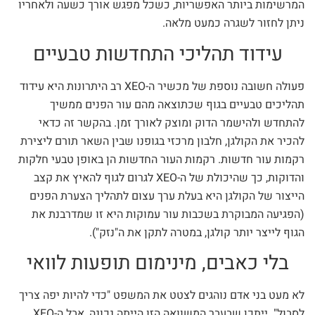
המרשימות ביותר האפשריות, כשכל מפגש אורך כשעה ולאחריו
ניתן לחזור לשגרה כמעט מלאה.
עידוד תהליכי התחדשות טבעיים
פעולה חשובה נוספת של מכשיר ה-XEO רב היתרונות היא עידוד
תהליכים טבעיים בגוף שכתוצאה מהם עור הפנים ממשיך
להתחדש ולהישמר הדוק ומוצק לאורך זמן. בהקשר זה כדאי
להכיר את הקולגן, חלבון מרכזי בגופנו שבין השאר תורם ליצירת
רקמות עור חדשות. רקמות העור החדשות הן באופן טבעי חלקות
והדוקות, כך שהיכולת של ה-XEO לגרום לגוף להאיץ את קצב
הייצור של הקולגן היא בעלת ערך עצום לתהליך הצערת הפנים
(הפגיעה המבוקרת בשכבות עור עמוקות היא זו שמדרבנת את
הגוף לייצר יותר קולגן, במטרה לתקן את ה"נזק").
בלי כאבים, מינימום תופעות לוואי
לא מעט בני אדם נוהגים לצטט את המשפט "כדי להיות יפה צריך
לסבול". ייתכן שבעבר המשוואה הזו הייתה נכונה, אבל ה-XEO