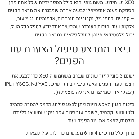
XEO יש חידוש משמעותי: הוא כולל מספר ידיות שכל אחת מהן
מספקת מענה אופטימלי לבעיה אחרת שמבגרת את מראה הפנים
– קמטים, כתמי גיל, נקבוביות מורחבות, אדמומיות, נגעי עור,
צלקות ועוד. בזכות העובדה שמכשיר אחד יודע לטפל בכל הנ"ל,
יכול פלסטיקאי מיומן לחולל פלאים במראה הפנים.
כיצד מתבצע טיפול הצערת עור
הפנים?
ישנם 3 סוגי לייזר שונים שבהם משתמש ה-XEO כדי לבצע את
הצערת עור הפנים האפקטיבית ביותר שיש: YSGG, Nd:YAG ו-IPL
(הבזקי אור שמייצרים אנרגיה עוצמתית).
בזכות מגוון האפשרויות ניתן לבצע פילינג מדויק להסרת כתמים
ולטשטוש קמטים, לשקם עור פגום עקב נזקי שמש או כלי דם
בולטים, למצק את עור הפנים ועוד.
בדרך כלל נדרשים 4 עד 6 מפגשים כדי להגיע לתוצאות