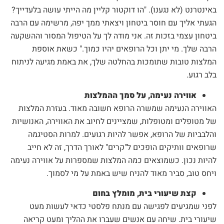
באינטרנט (לא נגענו). "הו דוקטור קליין מה הייתי עושה בלעדייך?
הגעתי אליך עם חוסר ביטחון ויצאתי ממך יפה, מרשימה עם הרבה
ביטחון עצמי בזכות זה. אני מודה לך על הטיפול המסור וההשקעה
הרבה שלך. מי יתן וכל הרופאים יהיו כמוך." כשאת אוספת
המלצות טובות שתומכות בהחלטה שלך, את באמת מגיעה לניתוח
בלב רגוע.
אווירה נעימה, על סמך ההמלצות
האווירה הנעימה שמשרה הרופא חשובה מאוד. בעזרת המלצות
של מטופלים ומטופלות, שמציינים לחיוב את האווירה, האנושיות
והלבביות של הרופא, אפשר להיות רגועים. למרות הסטיגמה
שרופאים וותיקים הופכים ל"קרים" לאורך הדרך, זה לא חייב
להיות נכון. כשמוצאים כמה המלצות שמספרות על אווירה נעימה
ויחס טוב, סביר מאוד להניח שיש באמת על מי לסמוך.
קצת שיעורי בית, מומלץ בחום
לפני שמגיעים לפגישה עם מנתח פלסטי כדאי לעשות מעט
שיעורי בית. שיחה עם אנשים שעברו את ההליך ומעט קריאה